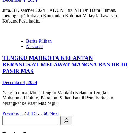
December 4, 2024
Jitra, 3 Disember 2024 – ADUN Jitra, YB Dr. Haim Hilman,
merangkap Timbalan Komandan Khidmat Malaysia kawasan
Kubang Pasu hadir...
Berita Pilihan
Nasional
TENGKU MAHKOTA KELANTAN
BERANGKAT MELAWAT MANGSA BANJIR DI
PASIR MAS
December 3, 2024
Yang Teramat Mulia Tengku Mahkota Kelantan Tengku
Muhammad Fakhry Petra ibni Sultan Ismail Petra berkenan
berangkat ke Pasir Mas bagi...
Posts
Previous
1
2
3
4
5
…
60
Next
Search
pagination