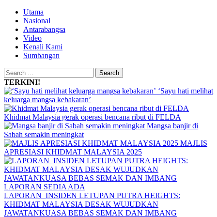
Skip
Primary
Utama
to
Menu
Nasional
content
Antarabangsa
Video
Kenali Kami
Sumbangan
Search
for:
TERKINI!
‘Sayu hati melihat
keluarga mangsa kebakaran’
Khidmat Malaysia gerak operasi bencana ribut di FELDA
Mangsa banjir di
Sabah semakin meningkat
MAJLIS
APRESIASI KHIDMAT MALAYSIA 2025
LAPORAN INSIDEN LETUPAN PUTRA HEIGHTS:
KHIDMAT MALAYSIA DESAK WUJUDKAN
JAWATANKUASA BEBAS SEMAK DAN IMBANG