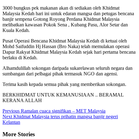
3000 bungkus pek makanan akan di sediakan oleh Khidmat
Malaysia Kedah hari ini untuk edaran mangsa dan petugas bencana
banjir sempena Gotong Royong Perdana Khidmat Malaysia
melibatkan kawasan Pokok Sena , Kubang Pasu, Alor Setar dan
Kuala Kedah.
Pusat Operasi Bencana Khidmat Malaysia Kedah di ketuai oleh
Mohd Saifuddin Hj Hassan (Bro Naka) telah memulakan operasi
Dapur Rakyat Khidmat Malaysia Kedah sejak hari pertama bencana
berlaku di Kedah.
Alhamdulillah sokongan daripada sukarelawan seluruh negara dan
sumbangan dari pelbagai pihak termasuk NGO dan agensi.
Terima kasih kepada semua pihak yang memberikan sokongan.
BERKHIDMAT UNTUK KEMANUSIAAN .. BERAMAL
KERANA ALLAH
Continue
Previous
Ramalan cuaca signifikan – MET Malaysia
Next
Khidmat Malaysia terus prihatin mangsa banjir negeri
Reading
Kelantan
More Stories