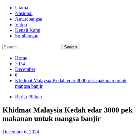
Skip
Primary
Utama
to
Menu
Nasional
content
Antarabangsa
Video
Kenali Kami
Sumbangan
Search
for:
Home
2024
December
6
Khidmat Malaysia Kedah edar 3000 pek makanan untuk
mangsa banjir
Berita Pilihan
Khidmat Malaysia Kedah edar 3000 pek
makanan untuk mangsa banjir
December 6, 2024