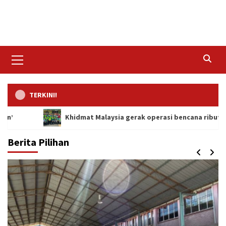
Skip
to
content
Primary
Menu
TERKINI!
Khidmat Malaysia gerak operasi bencana ribut di FELDA
Berita Pilihan