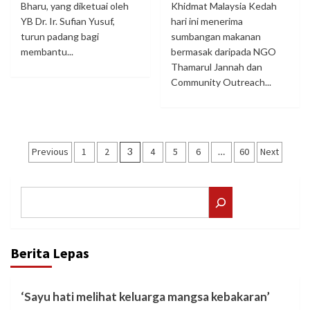
Bharu, yang diketuai oleh
Khidmat Malaysia Kedah
YB Dr. Ir. Sufian Yusuf,
hari ini menerima
turun padang bagi
sumbangan makanan
membantu...
bermasak daripada NGO
Thamarul Jannah dan
Community Outreach...
Posts
Previous
1
2
3
4
5
6
…
60
Next
pagination
Search
Berita Lepas
‘Sayu hati melihat keluarga mangsa kebakaran’