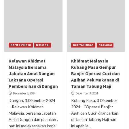
Berita Pilihan
Nasional
Berita Pilihan
Nasional
Relawan Khidmat
Khidmat Malaysia
Malaysia Bersama
Kubang Pasu Gempur
Jabatan Amal Dungun
Banjir: Operasi Cuci dan
Laksana Operasi
Agihan Pek Makanan di
Pembersihan di Dungun
Taman Tabung Haji
December 3, 2024
December 3, 2024
Dungun, 3 Disember 2024
Kubang Pasu, 3 Disember
– Relawan Khidmat
2024 – "Operasi Banjir :
Malaysia, bersama Jabatan
Agih dan Cuci" dilancarkan
Amal Dungun dan pasukan ,
di Taman Tabung Haji hari
hari ini melaksanakan kerja-
ini apabila...