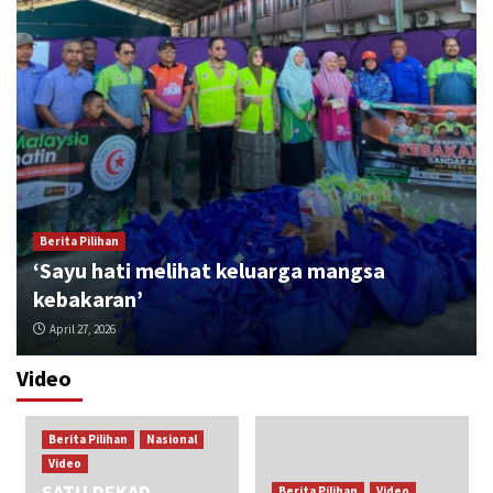
Berita Pilihan
‘Sayu hati melihat keluarga mangsa
kebakaran’
April 27, 2026
Video
Antarabangsa
Berita Pilihan
22 maut selepas banjir landa Sumatera
Berita Pilihan
Nasional
Barat
3
Video
SATU DEKAD
Berita Pilihan
Video