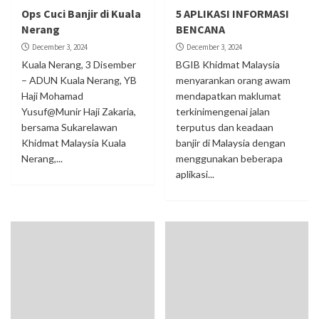
Ops Cuci Banjir di Kuala
5 APLIKASI INFORMASI
Nerang
BENCANA
December 3, 2024
December 3, 2024
Kuala Nerang, 3 Disember
BGIB Khidmat Malaysia
– ADUN Kuala Nerang, YB
menyarankan orang awam
Haji Mohamad
mendapatkan maklumat
Yusuf@Munir Haji Zakaria,
terkinimengenai jalan
bersama Sukarelawan
terputus dan keadaan
Khidmat Malaysia Kuala
banjir di Malaysia dengan
Nerang,...
menggunakan beberapa
aplikasi...