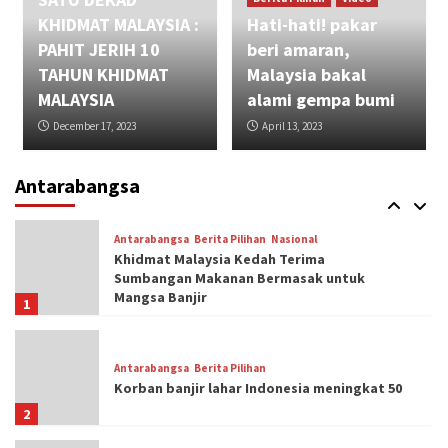
KHIDMAT MALAYSIA :
Hati-hati! pakar
Antarabangsa
Berita Pilihan
PAHIT JERIH 10
beri amaran,
Banjir Afghanistan: Angka korban melebihi
300
TAHUN KHIDMAT
Malaysia bakal
4
MALAYSIA
alami gempa bumi
December 17, 2023
April 13, 2023
Antarabangsa
Berita Pilihan
Jumlah korban banjir di Brazil melebihi 100
orang
Antarabangsa
5
Antarabangsa
Berita Pilihan
Nasional
Khidmat Malaysia Kedah Terima
Sumbangan Makanan Bermasak untuk
Mangsa Banjir
1
Antarabangsa
Berita Pilihan
Korban banjir lahar Indonesia meningkat 50
2