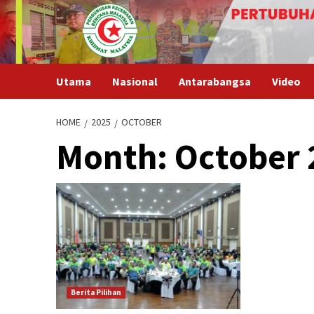
Skip
to
content
Utama
Nasional
Antarabangsa
Video
HOME
2025
OCTOBER
Month:
October 
Berita Pilihan