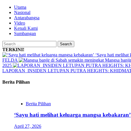
Skip
Primary
Utama
to
Menu
Nasional
content
Antarabangsa
Video
Kenali Kami
Sumbangan
Search
for:
TERKINI!
‘Sayu hati melihat
FELDA
Mangsa banjir
2025
LAPORAN INSIDEN LETUPAN PUTRA HEIGHTS: KHIDM
Berita Pilihan
Berita Pilihan
‘Sayu hati melihat keluarga mangsa kebakaran’
April 27, 2026