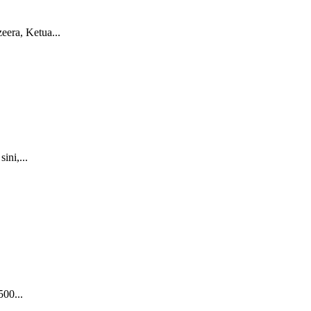
era, Ketua...
ni,...
00...