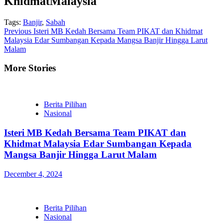
KhidmatMalaysia
Tags:
Banjir
,
Sabah
Continue
Previous
Isteri MB Kedah Bersama Team PIKAT dan Khidmat
Malaysia Edar Sumbangan Kepada Mangsa Banjir Hingga Larut
Reading
Malam
More Stories
Berita Pilihan
Nasional
Isteri MB Kedah Bersama Team PIKAT dan
Khidmat Malaysia Edar Sumbangan Kepada
Mangsa Banjir Hingga Larut Malam
December 4, 2024
Berita Pilihan
Nasional