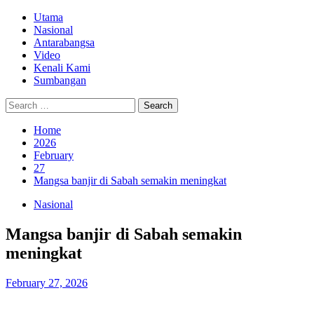
Skip
Primary
Utama
to
Menu
Nasional
content
Antarabangsa
Video
Kenali Kami
Sumbangan
Search
for:
Home
2026
February
27
Mangsa banjir di Sabah semakin meningkat
Nasional
Mangsa banjir di Sabah semakin
meningkat
February 27, 2026