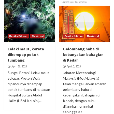
Berita Pilihan
Nasional
Berita Pilihan
Nasional
Lelaki maut, kereta
Gelombang haba di
dihempap pokok
kebanyakan bahagian
tumbang
di Kedah
April 26, 2023
April 2, 2023
Sungai Petani: Lelaki maut
Jabatan Meteorologi
selepas Proton Waja
Malaysia (MetMalaysia)
dipandunya dihempap
telah mengeluarkan amaran
pokok tumbang di hadapan
gelombang haba di
Hospital Sultan Abdul
kebanyakan bahagian di
Halim (HSAH) di sini,...
Kedah, dengan suhu
dijangka meningkat
sehingga 37...