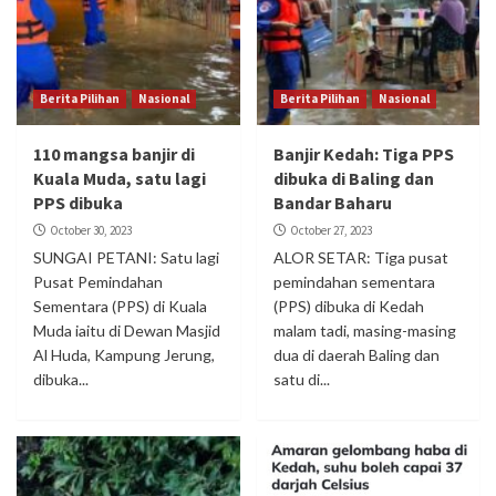
Berita Pilihan
Nasional
Berita Pilihan
Nasional
110 mangsa banjir di
Banjir Kedah: Tiga PPS
Kuala Muda, satu lagi
dibuka di Baling dan
PPS dibuka
Bandar Baharu
October 30, 2023
October 27, 2023
SUNGAI PETANI: Satu lagi
ALOR SETAR: Tiga pusat
Pusat Pemindahan
pemindahan sementara
Sementara (PPS) di Kuala
(PPS) dibuka di Kedah
Muda iaitu di Dewan Masjid
malam tadi, masing-masing
Al Huda, Kampung Jerung,
dua di daerah Baling dan
dibuka...
satu di...