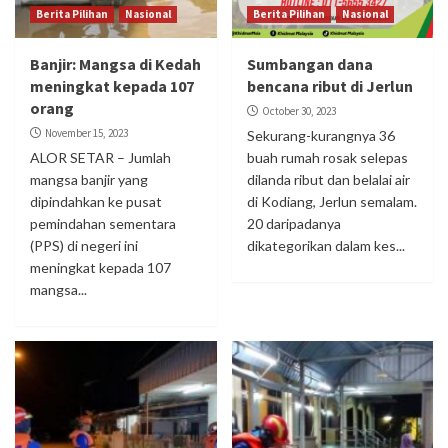
Berita Pilihan
Nasional
Berita Pilihan
Nasional
Banjir: Mangsa di Kedah
Sumbangan dana
meningkat kepada 107
bencana ribut di Jerlun
orang
October 30, 2023
November 15, 2023
Sekurang-kurangnya 36
ALOR SETAR – Jumlah
buah rumah rosak selepas
mangsa banjir yang
dilanda ribut dan belalai air
dipindahkan ke pusat
di Kodiang, Jerlun semalam.
pemindahan sementara
20 daripadanya
(PPS) di negeri ini
dikategorikan dalam kes...
meningkat kepada 107
mangsa...