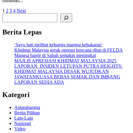
dimasuki...
Posts
1
2
3
4
Next
Search
pagination
Berita Lepas
‘Sayu hati melihat keluarga mangsa kebakaran’
Khidmat Malaysia gerak operasi bencana ribut di FELDA
Mangsa banjir di Sabah semakin meningkat
MAJLIS APRESIASI KHIDMAT MALAYSIA 2025
LAPORAN INSIDEN LETUPAN PUTRA HEIGHTS:
KHIDMAT MALAYSIA DESAK WUJUDKAN
JAWATANKUASA BEBAS SEMAK DAN IMBANG
LAPORAN SEDIA ADA
Kategori
Antarabangsa
Berita Pilihan
Lain-Lain
Nasional
Video