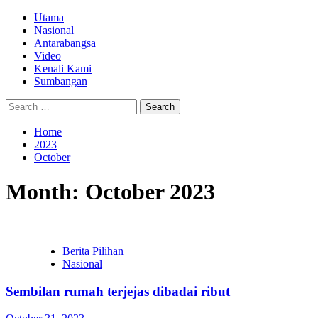
Skip
Primary
Utama
to
Menu
Nasional
content
Antarabangsa
Video
Kenali Kami
Sumbangan
Search
for:
Home
2023
October
Month:
October 2023
Berita Pilihan
Nasional
Sembilan rumah terjejas dibadai ribut