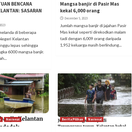
TUAN BENCANA
Mangsa banjir di Pasir Mas
ELANTAN: SASARAN
kekal 6,000 orang
December 5, 2023
2023
Jumlah mangsa banjir di jajahan Pasir
Mas kekal seperti direkodkan malam
 melanda di beberapa
tadi dengan 6,009 orang daripada
Negeri Kelantan
1,952 keluarga masih berlindung...
inggu lepas sehingga
gka 6000 mangsa banjir.
ah...
n
Nasional
Berita Pilihan
Nasional