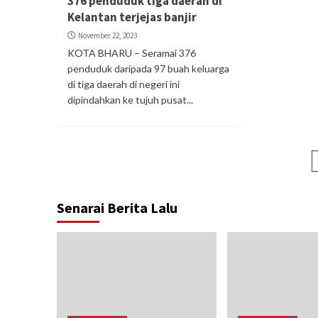
376 penduduk tiga daerah di
Kelantan terjejas banjir
November 22, 2023
KOTA BHARU – Seramai 376
penduduk daripada 97 buah keluarga
di tiga daerah di negeri ini
dipindahkan ke tujuh pusat...
Senarai Berita Lalu