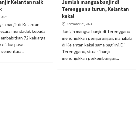
njir Kelantan naik
Jumlah mangsa banjir di
k
Terengganu turun, Kelantan
kekal
 2023
sa banjir di Kelantan
November 23, 2023
secara mendadak kepada
Jumlah mangsa banjir di Terengganu
membabitkan 72 keluarga
menunjukkan pengurangan, manakala
 di dua pusat
di Kelantan kekal sama pagi ini. Di
sementara...
Terengganu, situasi banjir
menunjukkan perkembangan...