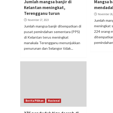
Jumlah mangsa banjir di
Mangsa ba
Kelantan meningkat,
mendada
Terengganu turun
November 26,
November 27, 2023
Jumlah mang
meningkat 
Jumlah mangsa banjir ditempatkan di
224 orang 
pusat pemindahan sementara (PPS)
ditempatkan
di Kelantan terus meningkat
pemindahan 
manakala Terengganu menunjukkan
penurunan dan Selangor tidak...
Berita Pilihan
Nasional