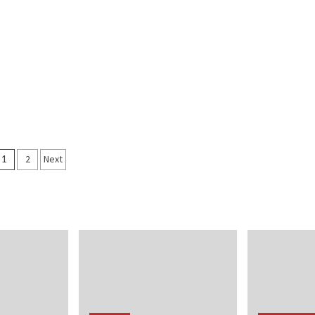
Posts
1
2
Next
pagination