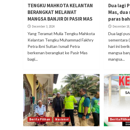
TENGKU MAHKOTA KELANTAN
Dua lagi 
BERANGKAT MELAWAT
Mas, dua 
MANGSA BANJIR DI PASIR MAS
paras ba
December 3, 2024
December 18,
Yang Teramat Mulia Tengku Mahkota
Dua lagi pu
Kelantan Tengku Muhammad Fakhry
sementara (
Petra ibni Sultan Ismail Petra
hari ini ber
berkenan berangkat ke Pasir Mas
mangsa banj
bagi...
mangsa...
Berita Pilihan
Nasional
Berita Piliha