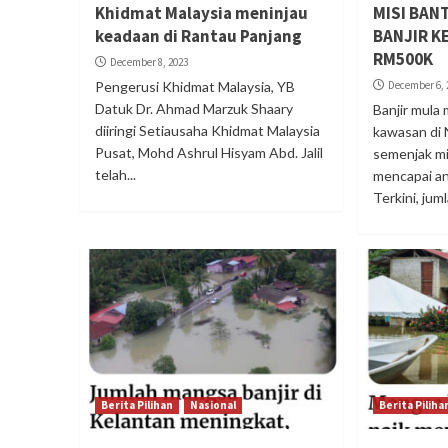
Khidmat Malaysia meninjau
MISI BAN
keadaan di Rantau Panjang
BANJIR K
RM500K
December 8, 2023
Pengerusi Khidmat Malaysia, YB
December 6, 
Datuk Dr. Ahmad Marzuk Shaary
Banjir mula
diiringi Setiausaha Khidmat Malaysia
kawasan di 
Pusat, Mohd Ashrul Hisyam Abd. Jalil
semenjak m
telah...
mencapai an
Terkini, juml
Berita Pilihan
Nasional
Berita Piliha