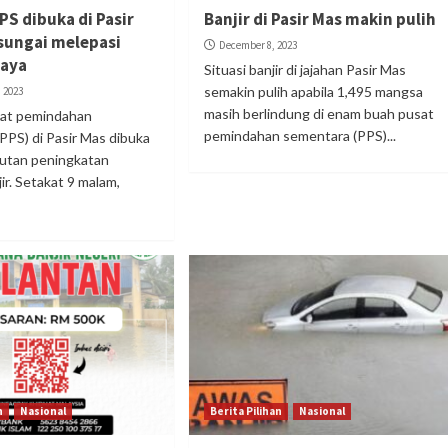
PPS dibuka di Pasir
Banjir di Pasir Mas makin pulih
sungai melepasi
December 8, 2023
haya
Situasi banjir di jajahan Pasir Mas
semakin pulih apabila 1,495 mangsa
 2023
masih berlindung di enam buah pusat
sat pemindahan
pemindahan sementara (PPS)...
PPS) di Pasir Mas dibuka
ikutan peningkatan
ir. Setakat 9 malam,
n
Nasional
Berita Pilihan
Nasional