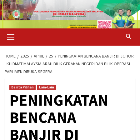
Skip
to
content
Primary
Menu
HOME
2025
APRIL
25
PENINGKATAN BENCANA BANJIR DI JOHOR
: KHIDMAT MALAYSIA ARAH BILIK GERAKAN NEGERI DAN BILIK OPERASI
PARLIMEN DIBUKA SEGERA
Berita Pilihan
Lain-Lain
PENINGKATAN
BENCANA
BANJIR DI