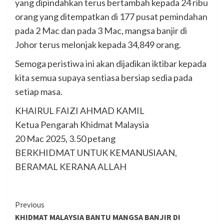
yang dipindahkan terus bertambah kepada 24 ribu
orang yang ditempatkan di 177 pusat pemindahan
pada 2 Mac dan pada 3 Mac, mangsa banjir di
Johor terus melonjak kepada 34,849 orang.
Semoga peristiwa ini akan dijadikan iktibar kepada
kita semua supaya sentiasa bersiap sedia pada
setiap masa.
KHAIRUL FAIZI AHMAD KAMIL
Ketua Pengarah Khidmat Malaysia
20 Mac 2025, 3.50 petang
BERKHIDMAT UNTUK KEMANUSIAAN,
BERAMAL KERANA ALLAH
Continue
Previous
KHIDMAT MALAYSIA BANTU MANGSA BANJIR DI
Reading