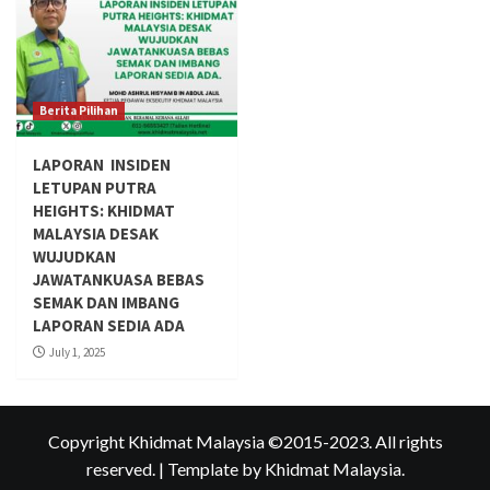
Berita Pilihan
LAPORAN INSIDEN
LETUPAN PUTRA
HEIGHTS: KHIDMAT
MALAYSIA DESAK
WUJUDKAN
JAWATANKUASA BEBAS
SEMAK DAN IMBANG
LAPORAN SEDIA ADA
July 1, 2025
Copyright Khidmat Malaysia ©2015-2023. All rights
reserved.
|
Template
by Khidmat Malaysia.