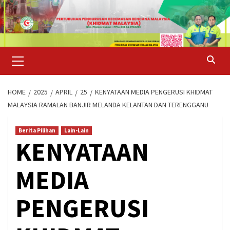
Skip
to
content
Primary
Menu
HOME
2025
APRIL
25
KENYATAAN MEDIA PENGERUSI KHIDMAT
MALAYSIA RAMALAN BANJIR MELANDA KELANTAN DAN TERENGGANU
Berita Pilihan
Lain-Lain
KENYATAAN
MEDIA
PENGERUSI