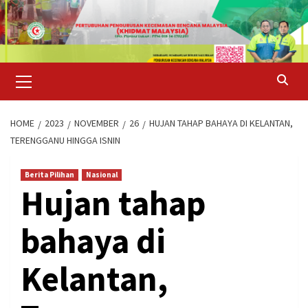
Skip
to
content
Primary
Menu
HOME
2023
NOVEMBER
26
HUJAN TAHAP BAHAYA DI KELANTAN,
TERENGGANU HINGGA ISNIN
Berita Pilihan
Nasional
Hujan tahap
bahaya di
Kelantan,