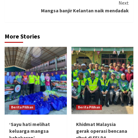
Next
Mangsa banjir Kelantan naik mendadak
More Stories
Berita Pilihan
Berita Pilihan
‘Sayu hati melihat
Khidmat Malaysia
keluarga mangsa
gerak operasi bencana
kebakaran’
ribut di FELDA