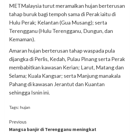
METMalaysia turut meramalkan hujan berterusan
tahap buruk bagi tempoh sama di Perak iaitu di
Hulu Perak; Kelantan (Gua Musang); serta
Terengganu (Hulu Terengganu, Dungun, dan
Kemaman).
Amaran hujan berterusan tahap waspada pula
dijangka di Perlis, Kedah, Pulau Pinang serta Perak
membabitkan kawasan Kerian; Larut, Matang dan
Selama; Kuala Kangsar; serta Manjung manakala
Pahang di kawasan Jerantut dan Kuantan
sehingga Isnin ini.
Tags:
hujan
Continue
Previous
Mangsa banjir di Terengganu meningkat
Reading