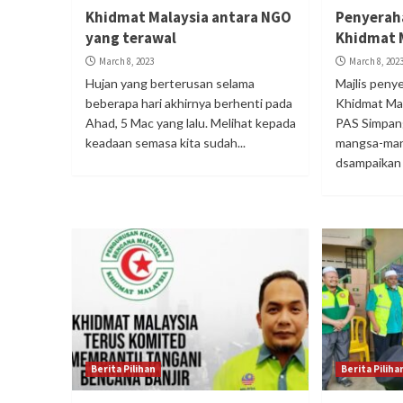
Khidmat Malaysia antara NGO
Penyerah
yang terawal
Khidmat 
March 8, 2023
March 8, 202
Hujan yang berterusan selama
Majlis pen
beberapa hari akhirnya berhenti pada
Khidmat Mal
Ahad, 5 Mac yang lalu. Melihat kepada
PAS Simpan
keadaan semasa kita sudah...
mangsa-mang
dsampaikan 
Berita Pilihan
Berita Piliha