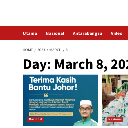
Skip
to
content
Utama
Nasional
Antarabangsa
Video
HOME
2023
MARCH
8
Day:
March 8, 20
Nasional
Nasional