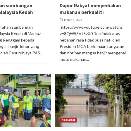
an sumbangan
Dapur Rakyat menyediakan
Malaysia Kedah
makanan berkualiti
3
March 8, 2023
yerahan sumbangan
https://www.youtube.com/watch?
aysia Kedah di Markaz
v=8QW5SVt5vX0 Bertindak atas
g Renggam kepada
hebahan rasa tidak puas hati oleh
sa banjir Johor yang
Presiden MCA berkenaan rungutan
oleh Pesuruhjaya PAS...
dan rintihan mangsa banjir mengenai
mutu makanan...
n
Nasional