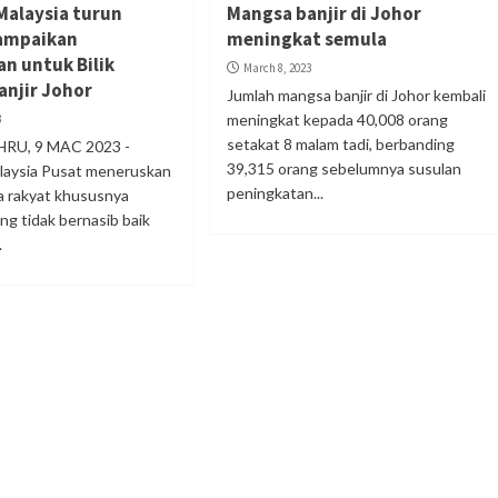
Malaysia turun
Mangsa banjir di Johor
ampaikan
meningkat semula
n untuk Bilik
March 8, 2023
anjir Johor
Jumlah mangsa banjir di Johor kembali
meningkat kepada 40,008 orang
3
setakat 8 malam tadi, berbanding
RU, 9 MAC 2023 -
39,315 orang sebelumnya susulan
laysia Pusat meneruskan
peningkatan...
a rakyat khususnya
ng tidak bernasib baik
.