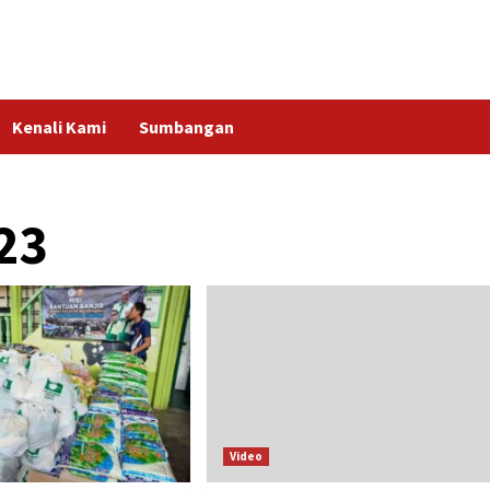
Kenali Kami
Sumbangan
23
Video