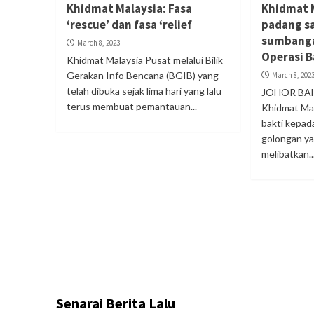
Khidmat Malaysia: Fasa
Khidmat 
‘rescue’ dan fasa ‘relief
padang s
sumbanga
March 8, 2023
Operasi B
Khidmat Malaysia Pusat melalui Bilik
Gerakan Info Bencana (BGIB) yang
March 8, 202
telah dibuka sejak lima hari yang lalu
JOHOR BAH
terus membuat pemantauan...
Khidmat Ma
bakti kepad
golongan ya
melibatkan..
Senarai Berita Lalu