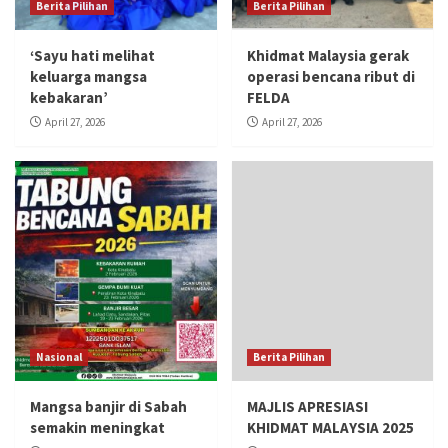
Berita Pilihan
Berita Pilihan
‘Sayu hati melihat
Khidmat Malaysia gerak
keluarga mangsa
operasi bencana ribut di
kebakaran’
FELDA
April 27, 2026
April 27, 2026
Nasional
Berita Pilihan
Mangsa banjir di Sabah
MAJLIS APRESIASI
semakin meningkat
KHIDMAT MALAYSIA 2025