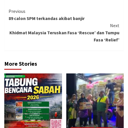
Continue
Previous
89 calon SPM terkandas akibat banjir
Reading
Next
Khidmat Malaysia Teruskan Fasa ‘Rescue’ dan Tumpu
Fasa ‘Relief’
More Stories