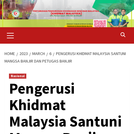
Skip
to
content
Primary
Menu
HOME
2023
MARCH
6
PENGERUSI KHIDMAT MALAYSIA SANTUNI
MANGSA BANJIR DAN PETUGAS BANJIR
Nasional
Pengerusi
Khidmat
Malaysia Santuni