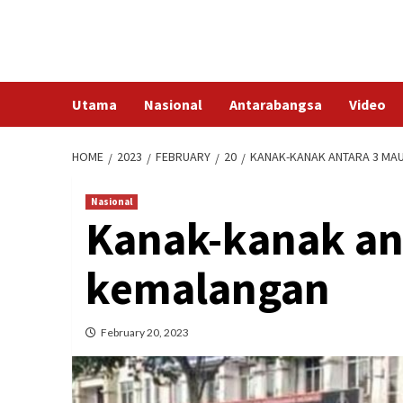
Skip
to
content
Utama
Nasional
Antarabangsa
Video
HOME
2023
FEBRUARY
20
KANAK-KANAK ANTARA 3 MA
Nasional
Kanak-kanak an
kemalangan
February 20, 2023