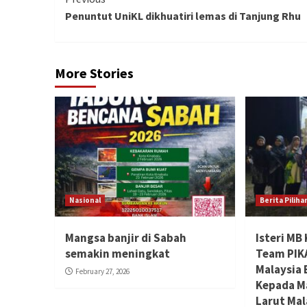
Continue
Penuntut UniKL dikhuatiri lemas di Tanjung Rhu
Reading
More Stories
Nasional
Berita Piliha
Mangsa banjir di Sabah
Isteri MB
semakin meningkat
Team PIK
Malaysia
February 27, 2026
Kepada M
Larut Ma