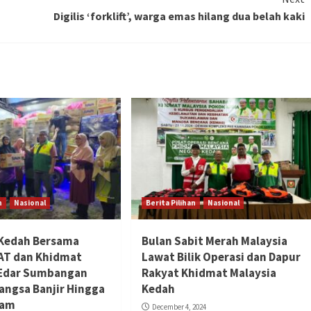
Digilis ‘forklift’, warga emas hilang dua belah kaki
n
Nasional
Berita Pilihan
Nasional
 Kedah Bersama
Bulan Sabit Merah Malaysia
AT dan Khidmat
Lawat Bilik Operasi dan Dapur
 Edar Sumbangan
Rakyat Khidmat Malaysia
angsa Banjir Hingga
Kedah
lam
December 4, 2024