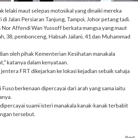
k lelaki maut selepas motosikal yang dinaiki mereka
di Jalan Persiaran Tanjung, Tampoi, Johor petang tadi.
Nor Affendi Wan Yussoff berkata mangsa yang maut
ah, 38, pembonceng, Habsah Jailani, 41 dan Muhammad
dian oleh pihak Kementerian Kesihatan manakala
at,” katanya dalam kenyataan.
entera FRT dikejarkan ke lokasi kejadian sebaik sahaja
i Fuso berkenaan dipercayai dari arah yang sama iaitu
anya.
percayai suami isteri manakala kanak-kanak terbabit
ngan tersebut.
Next