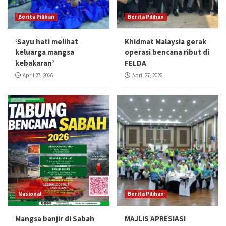
Berita Pilihan
Berita Pilihan
‘Sayu hati melihat
Khidmat Malaysia gerak
keluarga mangsa
operasi bencana ribut di
kebakaran’
FELDA
April 27, 2026
April 27, 2026
Nasional
Berita Pilihan
Mangsa banjir di Sabah
MAJLIS APRESIASI