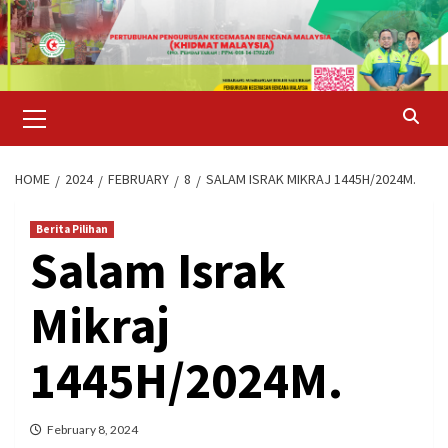
Skip
to
content
Primary
Menu
HOME
2024
FEBRUARY
8
SALAM ISRAK MIKRAJ 1445H/2024M.
Berita Pilihan
Salam Israk
Mikraj
1445H/2024M.
February 8, 2024