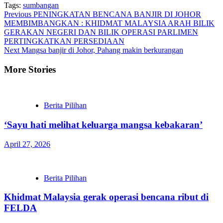
Tags:
sumbangan
Continue
Previous
PENINGKATAN BENCANA BANJIR DI JOHOR
MEMBIMBANGKAN : KHIDMAT MALAYSIA ARAH BILIK
Reading
GERAKAN NEGERI DAN BILIK OPERASI PARLIMEN
PERTINGKATKAN PERSEDIAAN
Next
Mangsa banjir di Johor, Pahang makin berkurangan
More Stories
Berita Pilihan
‘Sayu hati melihat keluarga mangsa kebakaran’
April 27, 2026
Berita Pilihan
Khidmat Malaysia gerak operasi bencana ribut di
FELDA