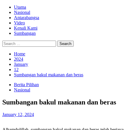
Skip
Primary
Utama
to
Menu
Nasional
content
Antarabangsa
Video
Kenali Kami
Sumbangan
Search
for:
Home
2024
January
12
Sumbangan bakul makanan dan beras
Berita Pilihan
Nasional
Sumbangan bakul makanan dan beras
January 12, 2024
Alhamdulillah, sumbangan bakul makanan dan beras telah berjaya