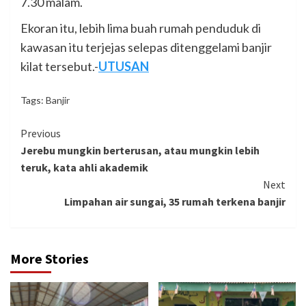
7.30 malam.
Ekoran itu, lebih lima buah rumah penduduk di
kawasan itu terjejas selepas ditenggelami banjir
kilat tersebut.-
UTUSAN
Tags:
Banjir
Continue
Previous
Jerebu mungkin berterusan, atau mungkin lebih
Reading
teruk, kata ahli akademik
Next
Limpahan air sungai, 35 rumah terkena banjir
More Stories