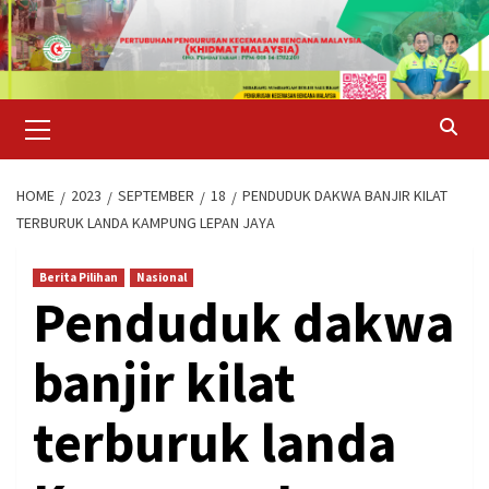
Skip
to
content
Primary
Menu
HOME
2023
SEPTEMBER
18
PENDUDUK DAKWA BANJIR KILAT
TERBURUK LANDA KAMPUNG LEPAN JAYA
Berita Pilihan
Nasional
Penduduk dakwa
banjir kilat
terburuk landa