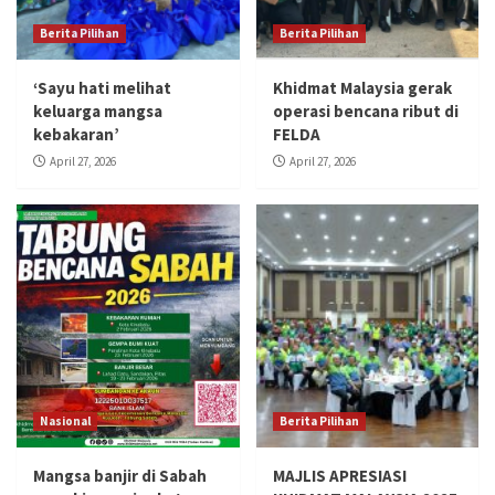
Berita Pilihan
Berita Pilihan
‘Sayu hati melihat
Khidmat Malaysia gerak
keluarga mangsa
operasi bencana ribut di
kebakaran’
FELDA
April 27, 2026
April 27, 2026
Nasional
Berita Pilihan
Mangsa banjir di Sabah
MAJLIS APRESIASI