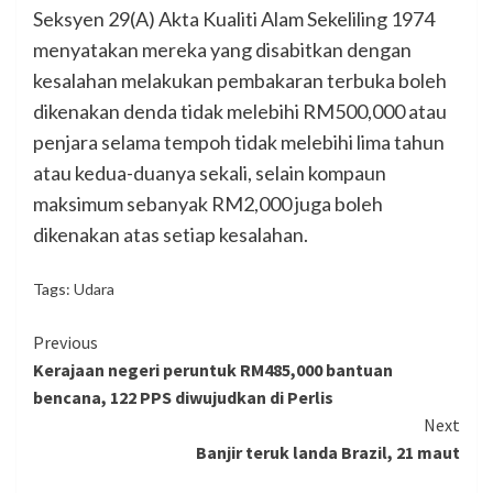
Seksyen 29(A) Akta Kualiti Alam Sekeliling 1974
menyatakan mereka yang disabitkan dengan
kesalahan melakukan pembakaran terbuka boleh
dikenakan denda tidak melebihi RM500,000 atau
penjara selama tempoh tidak melebihi lima tahun
atau kedua-duanya sekali, selain kompaun
maksimum sebanyak RM2,000 juga boleh
dikenakan atas setiap kesalahan.
Tags:
Udara
Continue
Previous
Kerajaan negeri peruntuk RM485,000 bantuan
Reading
bencana, 122 PPS diwujudkan di Perlis
Next
Banjir teruk landa Brazil, 21 maut