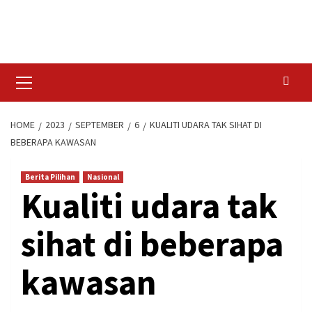
Skip
to
content
Primary
Menu
HOME
2023
SEPTEMBER
6
KUALITI UDARA TAK SIHAT DI
BEBERAPA KAWASAN
Berita Pilihan
Nasional
Kualiti udara tak
sihat di beberapa
kawasan