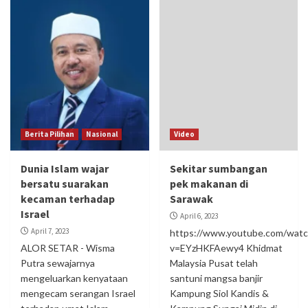
Berita Pilihan
Nasional
Video
Dunia Islam wajar
Sekitar sumbangan
bersatu suarakan
pek makanan di
kecaman terhadap
Sarawak
Israel
April 6, 2023
April 7, 2023
https://www.youtube.com/watc
ALOR SETAR - Wisma
v=EYzHKFAewy4 Khidmat
Putra sewajarnya
Malaysia Pusat telah
mengeluarkan kenyataan
santuni mangsa banjir
mengecam serangan Israel
Kampung Siol Kandis &