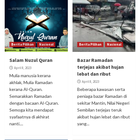
Berita Pilihan
Nasional
Berita Pilihan
Nasional
Salam Nuzul Quran
Bazar Ramadan
terjejas akibat hujan
April 8, 2023
lebat dan ribut
Mulia manusia kerana
April 8, 2023
akhlak, Mulia Ramadan
kerana Al-Quran.
Beberapa kawasan serta
Semarakkan Ramadan
peniaga bazar Ramadan di
dengan bacaan Al-Quran.
sekitar Mantin, Nilai Negeri
Semoga kita mendapat
Sembilan terjejas teruk
syafaatnya di akhirat
akibat hujan lebat dan ribut
nanti....
yang...