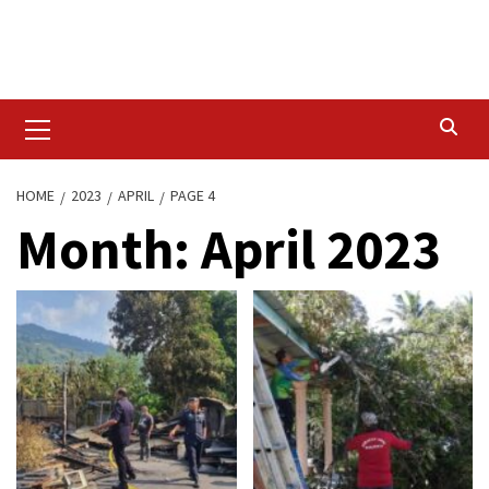
Skip
to
content
Primary
Menu
HOME
2023
APRIL
PAGE 4
Month:
April 2023