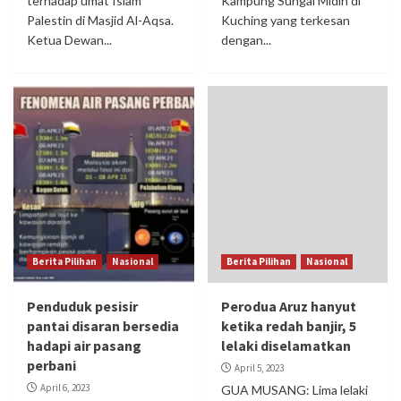
terhadap umat Islam
Kampung Sungai Midin di
Palestin di Masjid Al-Aqsa.
Kuching yang terkesan
Ketua Dewan...
dengan...
Berita Pilihan
Nasional
Berita Pilihan
Nasional
Penduduk pesisir
Perodua Aruz hanyut
pantai disaran bersedia
ketika redah banjir, 5
hadapi air pasang
lelaki diselamatkan
perbani
April 5, 2023
April 6, 2023
GUA MUSANG: Lima lelaki