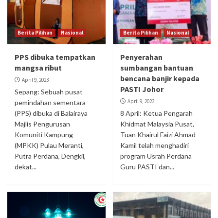
Berita Pilihan
Nasional
Berita Pilihan
Nasional
PPS dibuka tempatkan
Penyerahan
mangsa ribut
sumbangan bantuan
bencana banjir kepada
April 9, 2023
PASTI Johor
Sepang: Sebuah pusat
April 9, 2023
pemindahan sementara
(PPS) dibuka di Balairaya
8 April: Ketua Pengarah
Majlis Pengurusan
Khidmat Malaysia Pusat,
Komuniti Kampung
Tuan Khairul Faizi Ahmad
(MPKK) Pulau Meranti,
Kamil telah menghadiri
Putra Perdana, Dengkil,
program Usrah Perdana
dekat...
Guru PASTI dan...