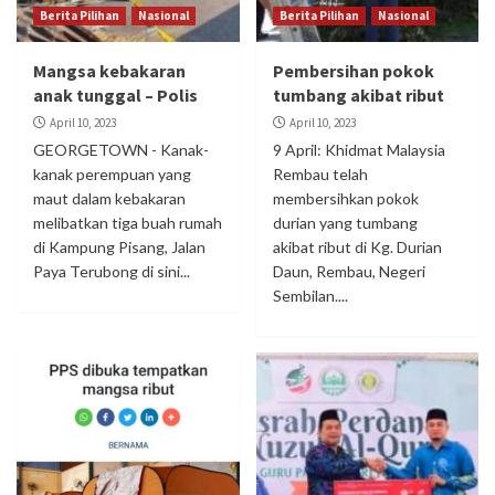
Berita Pilihan
Nasional
Berita Pilihan
Nasional
Mangsa kebakaran
Pembersihan pokok
anak tunggal – Polis
tumbang akibat ribut
April 10, 2023
April 10, 2023
GEORGETOWN - Kanak-
9 April: Khidmat Malaysia
kanak perempuan yang
Rembau telah
maut dalam kebakaran
membersihkan pokok
melibatkan tiga buah rumah
durian yang tumbang
di Kampung Pisang, Jalan
akibat ribut di Kg. Durian
Paya Terubong di sini...
Daun, Rembau, Negeri
Sembilan....