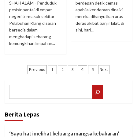
SHAH ALAM - Penduduk
berdepan detik cemas
pesisir pantai di empat
apabila kenderaan dinaiki
negeri termasuk sekitar
mereka dihanyutkan arus
Pelabuhan Klang disaran
deras akibat banjir kilat, di
bersedia dalam
sini, hari...
menghadapi sebarang
kemungkinan limpahan...
Posts
Previous
1
2
3
4
5
Next
pagination
Search
Berita Lepas
‘Sayu hati melihat keluarga mangsa kebakaran’