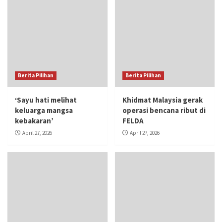
Berita Pilihan
Berita Pilihan
‘Sayu hati melihat
Khidmat Malaysia gerak
keluarga mangsa
operasi bencana ribut di
kebakaran’
FELDA
April 27, 2026
April 27, 2026