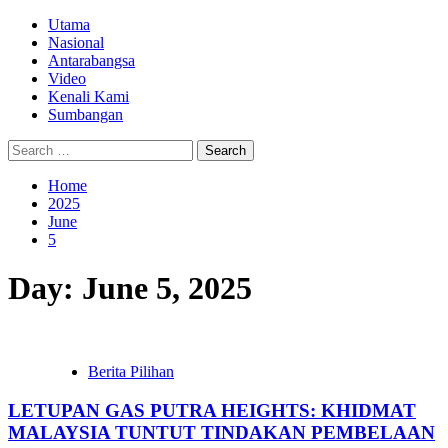
Skip
Primary
Utama
to
Menu
Nasional
content
Antarabangsa
Video
Kenali Kami
Sumbangan
Search
for:
Home
2025
June
5
Day:
June 5, 2025
Berita Pilihan
LETUPAN GAS PUTRA HEIGHTS: KHIDMAT
MALAYSIA TUNTUT TINDAKAN PEMBELAAN