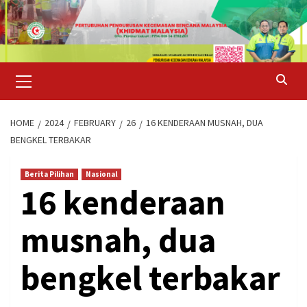
Skip
to
content
Primary
Menu
HOME
2024
FEBRUARY
26
16 KENDERAAN MUSNAH, DUA
BENGKEL TERBAKAR
Berita Pilihan
Nasional
16 kenderaan
musnah, dua
bengkel terbakar