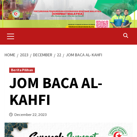
Skip
to
content
Primary
Menu
HOME
2023
DECEMBER
22
JOM BACA AL- KAHFI
Berita Pilihan
JOM BACA AL-
KAHFI
December 22, 2023