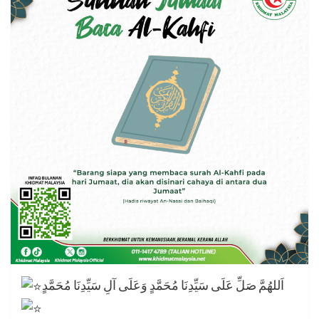
اَللهُمَّ صَلِّ عَلَى سَيِّدِنَا مُحَمَّدٍ وَعَلَى آلِ سَيِّدِنَا مُحَمَّدٍ