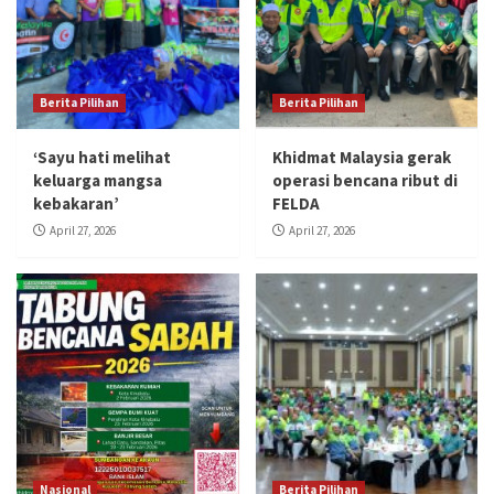
Berita Pilihan
Berita Pilihan
‘Sayu hati melihat
Khidmat Malaysia gerak
keluarga mangsa
operasi bencana ribut di
kebakaran’
FELDA
April 27, 2026
April 27, 2026
Nasional
Berita Pilihan