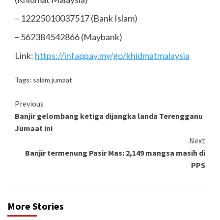
– 12225010037517 (Bank Islam)
– 562384542866 (Maybank)
Link:
https://infaqpay.my/go/khidmatmalaysia
Tags:
salam jumaat
Continue
Previous
Banjir gelombang ketiga dijangka landa Terengganu
Reading
Jumaat ini
Next
Banjir termenung Pasir Mas: 2,149 mangsa masih di
PPS
More Stories