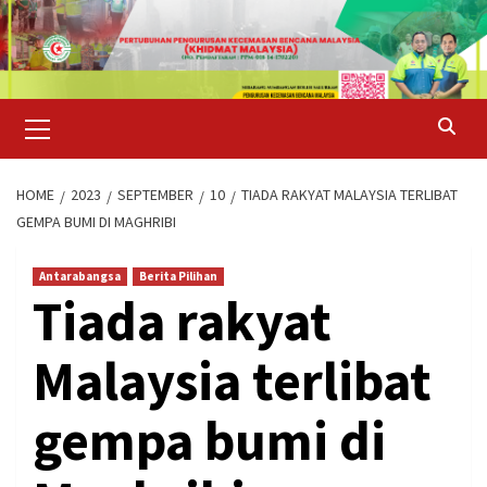
Skip
to
content
Primary
Menu
HOME
2023
SEPTEMBER
10
TIADA RAKYAT MALAYSIA TERLIBAT
GEMPA BUMI DI MAGHRIBI
Antarabangsa
Berita Pilihan
Tiada rakyat
Malaysia terlibat
gempa bumi di