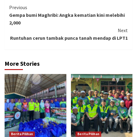
Continue
Previous
Gempa bumi Maghribi: Angka kematian kini melebihi
Reading
2,000
Next
Runtuhan cerun tambak punca tanah mendap di LPT1
More Stories
Berita Pilihan
Berita Pilihan