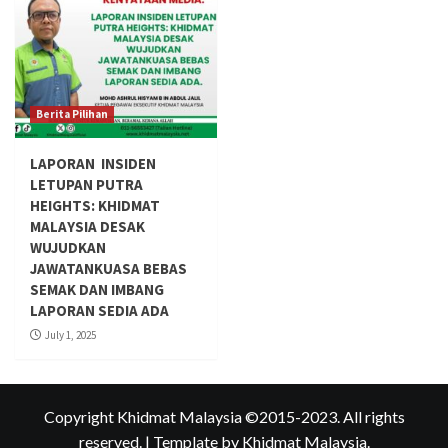
Berita Pilihan
LAPORAN INSIDEN
LETUPAN PUTRA
HEIGHTS: KHIDMAT
MALAYSIA DESAK
WUJUDKAN
JAWATANKUASA BEBAS
SEMAK DAN IMBANG
LAPORAN SEDIA ADA
July 1, 2025
Copyright Khidmat Malaysia ©2015-2023. All rights
reserved.
|
Template
by Khidmat Malaysia.