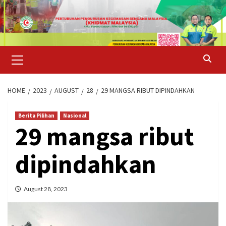
Skip
to
content
Primary
Menu
HOME
2023
AUGUST
28
29 MANGSA RIBUT DIPINDAHKAN
Berita Pilihan
Nasional
29 mangsa ribut
dipindahkan
August 28, 2023