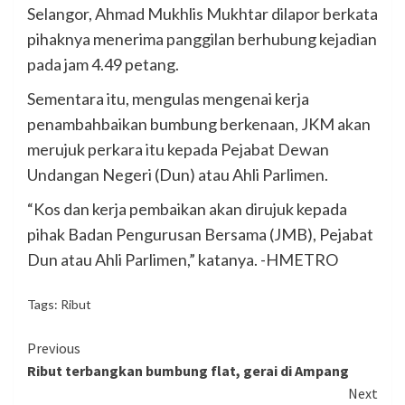
Selangor, Ahmad Mukhlis Mukhtar dilapor berkata
pihaknya menerima panggilan berhubung kejadian
pada jam 4.49 petang.
Sementara itu, mengulas mengenai kerja
penambahbaikan bumbung berkenaan, JKM akan
merujuk perkara itu kepada Pejabat Dewan
Undangan Negeri (Dun) atau Ahli Parlimen.
“Kos dan kerja pembaikan akan dirujuk kepada
pihak Badan Pengurusan Bersama (JMB), Pejabat
Dun atau Ahli Parlimen,” katanya. -HMETRO
Tags:
Ribut
Continue
Previous
Ribut terbangkan bumbung flat, gerai di Ampang
Reading
Next