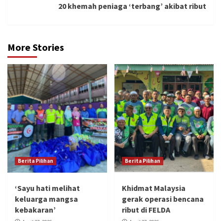
20 khemah peniaga ‘terbang’ akibat ribut
More Stories
Berita Pilihan
Berita Pilihan
‘Sayu hati melihat
Khidmat Malaysia
keluarga mangsa
gerak operasi bencana
kebakaran’
ribut di FELDA