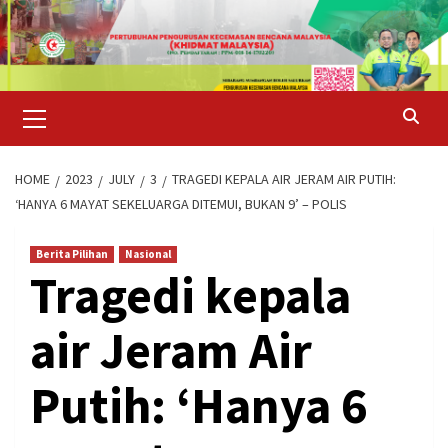
Skip
to
content
Primary
Menu
HOME
2023
JULY
3
TRAGEDI KEPALA AIR JERAM AIR PUTIH:
‘HANYA 6 MAYAT SEKELUARGA DITEMUI, BUKAN 9’ – POLIS
Berita Pilihan
Nasional
Tragedi kepala
air Jeram Air
Putih: ‘Hanya 6