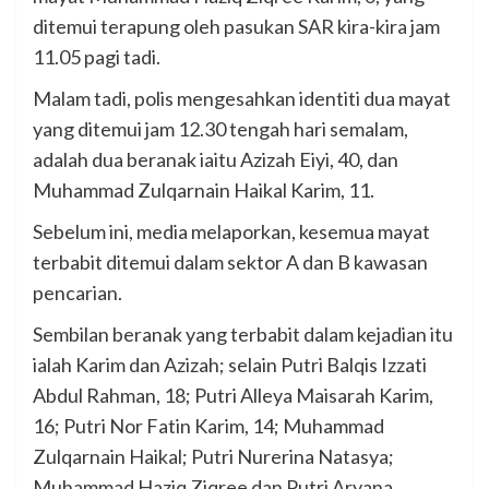
ditemui terapung oleh pasukan SAR kira-kira jam
11.05 pagi tadi.
Malam tadi, polis mengesahkan identiti dua mayat
yang ditemui jam 12.30 tengah hari semalam,
adalah dua beranak iaitu Azizah Eiyi, 40, dan
Muhammad Zulqarnain Haikal Karim, 11.
Sebelum ini, media melaporkan, kesemua mayat
terbabit ditemui dalam sektor A dan B kawasan
pencarian.
Sembilan beranak yang terbabit dalam kejadian itu
ialah Karim dan Azizah; selain Putri Balqis Izzati
Abdul Rahman, 18; Putri Alleya Maisarah Karim,
16; Putri Nor Fatin Karim, 14; Muhammad
Zulqarnain Haikal; Putri Nurerina Natasya;
Muhammad Haziq Ziqree dan Putri Aryana