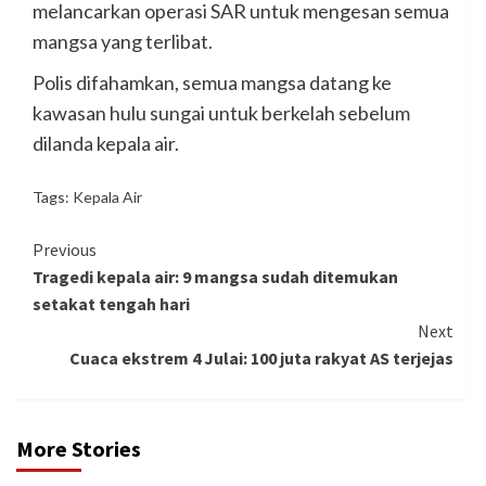
melancarkan operasi SAR untuk mengesan semua
mangsa yang terlibat.
Polis difahamkan, semua mangsa datang ke
kawasan hulu sungai untuk berkelah sebelum
dilanda kepala air.
Tags:
Kepala Air
Continue
Previous
Tragedi kepala air: 9 mangsa sudah ditemukan
Reading
setakat tengah hari
Next
Cuaca ekstrem 4 Julai: 100 juta rakyat AS terjejas
More Stories