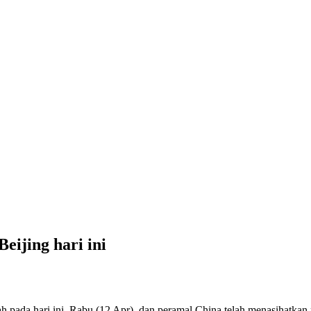
eijing hari ini
 pada hari ini, Rabu (12 Apr), dan peramal China telah menasihatkan 