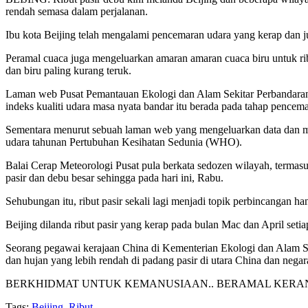
rendah semasa dalam perjalanan.
Ibu kota Beijing telah mengalami pencemaran udara yang kerap dan ju
Peramal cuaca juga mengeluarkan amaran amaran cuaca biru untuk ri
dan biru paling kurang teruk.
Laman web Pusat Pemantauan Ekologi dan Alam Sekitar Perbandaran B
indeks kualiti udara masa nyata bandar itu berada pada tahap pencema
Sementara menurut sebuah laman web yang mengeluarkan data dan maklu
udara tahunan Pertubuhan Kesihatan Sedunia (WHO).
Balai Cerap Meteorologi Pusat pula berkata sedozen wilayah, termasu
pasir dan debu besar sehingga pada hari ini, Rabu.
Sehubungan itu, ribut pasir sekali lagi menjadi topik perbincangan h
Beijing dilanda ribut pasir yang kerap pada bulan Mac dan April seti
Seorang pegawai kerajaan China di Kementerian Ekologi dan Alam Sekit
dan hujan yang lebih rendah di padang pasir di utara China dan negar
BERKHIDMAT UNTUK KEMANUSIAAN.. BERAMAL KERA
Tags:
Beijing
,
Ribut