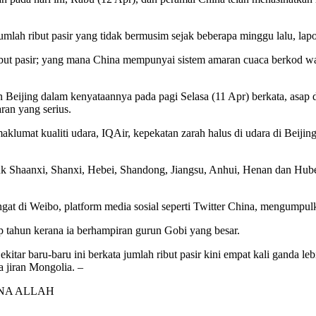
mlah ribut pasir yang tidak bermusim sejak beberapa minggu lalu, lapo
but pasir; yang mana China mempunyai sistem amaran cuaca berkod wa
eijing dalam kenyataannya pada pagi Selasa (11 Apr) berkata, asap d
ran yang serius.
mat kualiti udara, IQAir, kepekatan zarah halus di udara di Beijing p
k Shaanxi, Shanxi, Hebei, Shandong, Jiangsu, Anhui, Henan dan Hubei,
angat di Weibo, platform media sosial seperti Twitter China, mengumpu
ap tahun kerana ia berhampiran gurun Gobi yang besar.
ar baru-baru ini berkata jumlah ribut pasir kini empat kali ganda leb
a jiran Mongolia. –
NA ALLAH