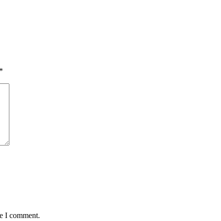
*
me I comment.