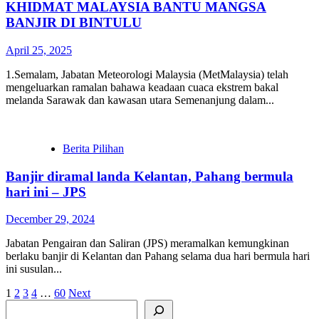
KHIDMAT MALAYSIA BANTU MANGSA
BANJIR DI BINTULU
April 25, 2025
1.Semalam, Jabatan Meteorologi Malaysia (MetMalaysia) telah
mengeluarkan ramalan bahawa keadaan cuaca ekstrem bakal
melanda Sarawak dan kawasan utara Semenanjung dalam...
Berita Pilihan
Banjir diramal landa Kelantan, Pahang bermula
hari ini – JPS
December 29, 2024
Jabatan Pengairan dan Saliran (JPS) meramalkan kemungkinan
berlaku banjir di Kelantan dan Pahang selama dua hari bermula hari
ini susulan...
Posts
1
2
3
4
…
60
Next
Search
pagination