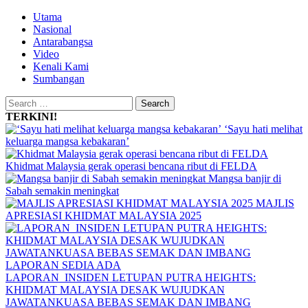
Skip
Primary
Utama
to
Menu
Nasional
content
Antarabangsa
Video
Kenali Kami
Sumbangan
Search
for:
TERKINI!
‘Sayu hati melihat
keluarga mangsa kebakaran’
Khidmat Malaysia gerak operasi bencana ribut di FELDA
Mangsa banjir di
Sabah semakin meningkat
MAJLIS
APRESIASI KHIDMAT MALAYSIA 2025
LAPORAN INSIDEN LETUPAN PUTRA HEIGHTS:
KHIDMAT MALAYSIA DESAK WUJUDKAN
JAWATANKUASA BEBAS SEMAK DAN IMBANG